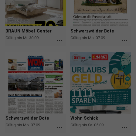
BRAUN Möbel-Center
Schwarzwälder Bote
Gültig bis Mi. 30.09.
Gültig bis Mo. 07.09.
more_horiz
more_horiz
Schwarzwälder Bote
Wohn Schick
Gültig bis Mo. 07.09.
Gültig bis Sa. 05.09.
more_horiz
more_horiz