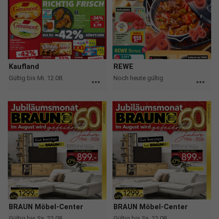
Kaufland
REWE
Gültig bis Mi. 12.08.
Noch heute gültig
more_horiz
more_horiz
BRAUN Möbel-Center
BRAUN Möbel-Center
Gültig bis Sa. 22.08.
Gültig bis Sa. 22.08.