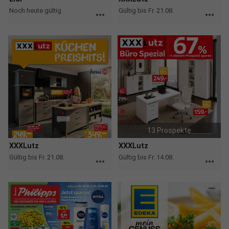
Noch heute gültig
Gültig bis Fr. 21.08.
more_horiz
more_horiz
13 Prospekte
XXXLutz
XXXLutz
Gültig bis Fr. 21.08.
Gültig bis Fr. 14.08.
more_horiz
more_horiz