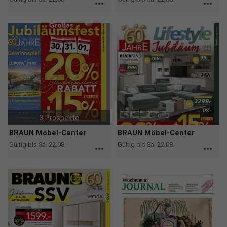
more_horiz
more_horiz
3 Prospekte
BRAUN Möbel-Center
BRAUN Möbel-Center
Gültig bis Sa. 22.08.
Gültig bis Sa. 22.08.
more_horiz
more_horiz