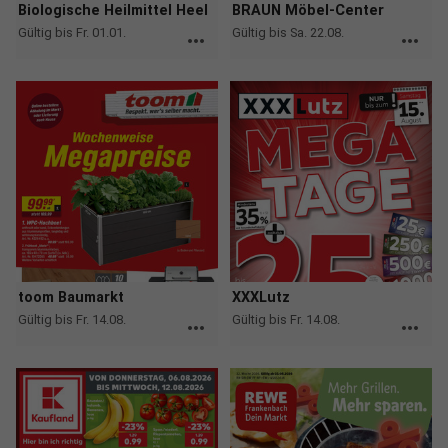
Biologische Heilmittel Heel
BRAUN Möbel-Center
Gültig bis Fr. 01.01.
Gültig bis Sa. 22.08.
more_horiz
more_horiz
toom Baumarkt
XXXLutz
Gültig bis Fr. 14.08.
Gültig bis Fr. 14.08.
more_horiz
more_horiz