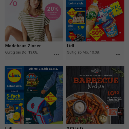
Modehaus Zinser
Lidl
Gültig bis Do. 13.08.
Gültig ab Mo. 10.08.
more_horiz
more_horiz
Lidl
XXXLutz